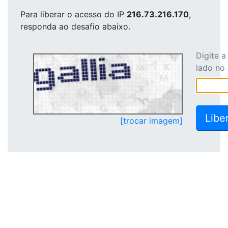
Para liberar o acesso
do IP
216.73.216.170
,
responda ao desafio abaixo.
Digite 
lado no
[trocar imagem]