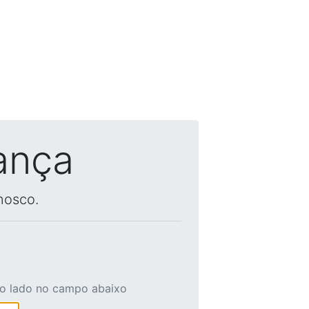
ança
nosco.
ao lado no campo abaixo