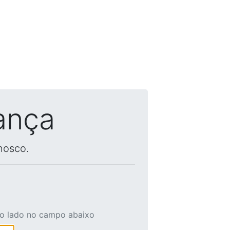
ança
nosco.
ao lado no campo abaixo