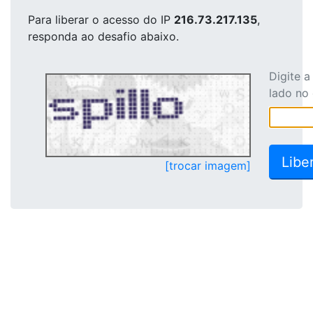
Para liberar o acesso
do IP
216.73.217.135
,
responda ao desafio abaixo.
Digite 
lado no
[trocar imagem]