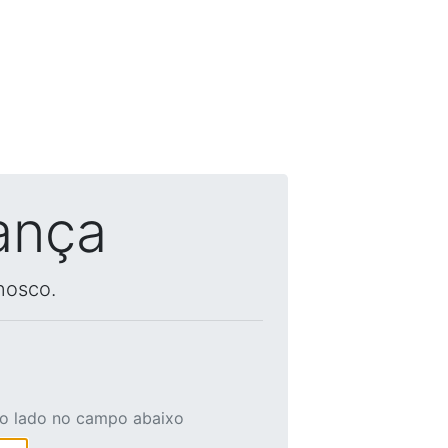
ança
nosco.
ao lado no campo abaixo